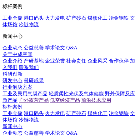
标杆案例
工业仓储
港口码头
火力发电
矿产砂石
煤焦化工
冶金钢铁
文
体场馆
冷链物流
新闻中心
企业动态
公益慈善
学术论文
Q&A
关于中成空间
企业介绍
产研基地
企业荣誉
社会责任
企业风采
合作伙伴
加
入我们
联系我们
科研创新
研发中心
科研成果
行业解决方案
工业及民用气膜产品
轻质柔性光伏及气体储能
野外保障及应
急产品
户外露营产品
低空经济产品
前沿技术应用
标杆案例
工业仓储
港口码头
火力发电
矿产砂石
煤焦化工
冶金钢铁
文
体场馆
冷链物流
新闻中心
企业动态
公益慈善
学术论文
Q&A