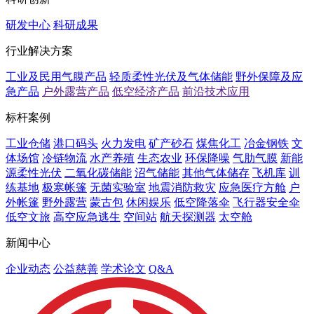
研发中心
科研成果
行业解决方案
工业及民用气膜产品
轻质柔性光伏及气体储能
野外保障及应
急产品
户外露营产品
低空经济产品
前沿技术应用
标杆案例
工业仓储
港口码头
火力发电
矿产砂石
煤焦化工
冶金钢铁
文
体场馆
冷链物流
水产养殖
生态农业
环保降噪
气肋气膜
新能
源柔性光伏
二氧化碳储能
沼气储能
其他气体储存
飞机库
训
练基地
极寒帐篷
无菌实验室
地震消防救灾
应急医疗方舱
户
外帐篷
野外露营
蒙古包
休闲娱乐
低空降落伞
飞行器安全伞
低空文旅
高空应急逃生
空间站
航天探测器
太空舱
新闻中心
企业动态
公益慈善
学术论文
Q&A